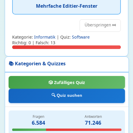
Mehrfache Editier-Fenster
Deutsches Öffentliches Recht
7 • 31%
Deutsches Privatrecht
6 • 39%
Deutsches Strafrecht
2 • 4%
Überspringen ⏭️
Internationales und vergleichendes Recht
10 • 9%
Kategorie:
Informatik
| Quiz:
Software
Richtig: 0 | Falsch: 13
Religion
493
Germanische Mythologie
4 • 24%
📚 Kategorien & Quizzes
Griechische Mythologie
20 • 38%
Islam
2 • 5%
🎲 Zufälliges Quiz
Judentum
48 • 19%
Katholizismus
419 • 8%
🔍 Quiz suchen
Sport
1044
Fragen
Antworten
Bodybuilding
18 • 5%
6.584
71.246
Boxen
96 • 11%