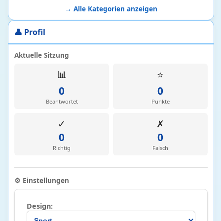
Technik
63
→ Alle Kategorien anzeigen
Allgemeine Technik und Erfindungen
6 • 28%
👤 Profil
Bau- und Konstruktionstechnik
47 • 10%
Verkehr und Fahrzeuge
10 • 14%
Aktuelle Sitzung
📊
⭐
Wirtschaft
97
0
0
Betriebswirtschaftslehre und Unternehmen
68 • 21%
Beantwortet
Punkte
Finanzen
12 • 4%
✓
✗
Volkswirtschaftslehre
17 • 3%
0
0
Richtig
Falsch
⚙️ Einstellungen
Design: