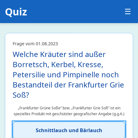
Analysis
1 • 8%
Quiz
☰
Arithmetik
1363 • 21%
Geometrie
1 • 38%
Logik und Mengen
29 • 23%
Stochastik
6 • 21%
Frage vom 01.08.2023
Welche Kräuter sind außer
Medizin
24
Borretsch, Kerbel, Kresse,
Ernährung und Stoffwechsel
6 • 20%
Petersilie und Pimpinelle noch
Humanmedizin
4 • 4%
Bestandteil der Frankfurter Grie
Medizinische Forschung
3 • 0%
Notfallmedizin
9 • 34%
Soß?
Pharmazie
1 • 3%
Zahnmedizin
1 • 2%
„Frankfurter Grüne Soße“ bzw. „Frankfurter Grie Soß“ ist ein
spezielles Produkt mit geschützter geografischer Angabe (g.g.A.)
Philosophie
72
Schnittlauch und Bärlauch