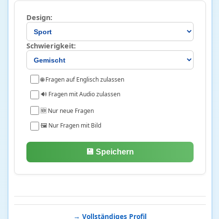
Schach
37 • 50%
Tennis
510 • 14%
Design:
Sprache
512
Schwierigkeit:
Chinesisch
103 • 76%
Deutsch
90 • 59%
🌐 Fragen auf Englisch zulassen
Englisch
19 • 25%
🔊 Fragen mit Audio zulassen
Finnisch
1 • 17%
🆕 Nur neue Fragen
Griechisch
244 • 18%
🖼️ Nur Fragen mit Bild
Latein
4 • 42%
Morse
51 • 45%
💾 Speichern
Technik
63
Allgemeine Technik und Erfindungen
6 • 28%
Bau- und Konstruktionstechnik
47 • 10%
Verkehr und Fahrzeuge
10 • 14%
→ Vollständiges Profil