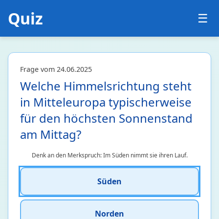
Quiz
☰
Biologie
24
Frage vom 24.06.2025
Botanik
2 • 17%
Welche Himmelsrichtung steht
Ökologie und Evolutionsbiologie
1 • 7%
in Mitteleuropa typischerweise
Zellbiologie und Genetik
5 • 5%
für den höchsten Sonnenstand
Zoologie
16 • 34%
am Mittag?
Chemie
131
Denk an den Merkspruch: Im Süden nimmt sie ihren Lauf.
Chemische Elemente und Periodensystem
124 • 21%
Chemische Reaktionen und Grundlagen
3 • 9%
Süden
Stoffe und Bindungen
4 • 3%
Norden
Geographie
1347