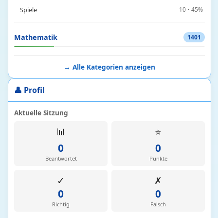
Spiele
10 • 45%
Mathematik
1401
Algebra
1 • 8%
→ Alle Kategorien anzeigen
Analysis
1 • 8%
Arithmetik
1363 • 21%
👤 Profil
Geometrie
1 • 38%
Logik und Mengen
29 • 23%
Aktuelle Sitzung
Stochastik
6 • 21%
📊
⭐
0
0
Medizin
24
Beantwortet
Punkte
Ernährung und Stoffwechsel
6 • 20%
✓
✗
Humanmedizin
4 • 4%
0
0
Medizinische Forschung
3 • 0%
Richtig
Falsch
Notfallmedizin
9 • 34%