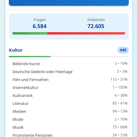
Betriebssysteme
152 • 17%
Grundlagen und Konzepte der Informatik
48 • 41%
Hardware und Architektur
12 • 73%
Fragen
Antworten
Programmierung und Programmiersprachen
200 • 7%
6.584
72.605
Software
20 • 8%
Kultur
448
Bildende Kunst
3 • 19%
Deutsche Gedenk-oder Feiertage
3 • 3%
Film und Fernsehen
115 • 31%
Internetkultur
1 • 100%
Kulinaristik
6 • 38%
Literatur
85 • 41%
Medien
94 • 13%
Mode
2 • 16%
Musik
75 • 68%
Prominente Personen
54 • 13%