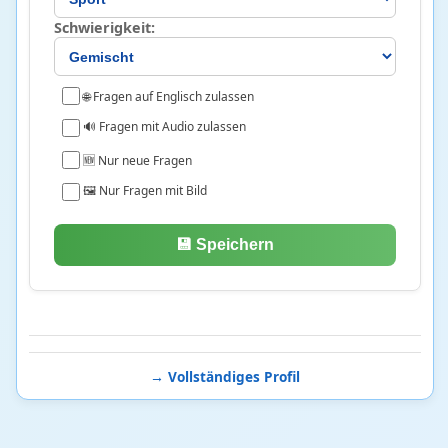
Deutsche Politik
2 • 34%
Schwierigkeit:
Europäische Union
49 • 36%
Internationale Politik
3 • 25%
Politische Systeme und Theorie
7 • 38%
🌐 Fragen auf Englisch zulassen
🔊 Fragen mit Audio zulassen
Psychologie
19
🆕 Nur neue Fragen
🖼️ Nur Fragen mit Bild
Angewandte Psychologie
2 • 7%
Forschung und Methoden der Psychologie
9 • 21%
Grundlagen und Theorien der Psychologie
8 • 14%
💾 Speichern
Recht
25
Deutsches Öffentliches Recht
7 • 31%
Deutsches Privatrecht
6 • 39%
→ Vollständiges Profil
Deutsches Strafrecht
2 • 4%
Internationales und vergleichendes Recht
10 • 8%