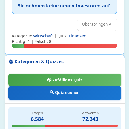
Sie nehmen keine neuen Investoren auf.
Hardware und Architektur
12 • 73%
Programmierung und Programmiersprachen
200 • 7%
Software
20 • 8%
Überspringen ⏭️
Kategorie:
Wirtschaft
| Quiz:
Finanzen
Kultur
448
Richtig: 1 | Falsch: 8
Bildende Kunst
3 • 19%
Deutsche Gedenk-oder Feiertage
3 • 3%
📚 Kategorien & Quizzes
Film und Fernsehen
115 • 31%
Internetkultur
1 • 100%
🎲 Zufälliges Quiz
Kulinaristik
6 • 38%
Literatur
85 • 41%
🔍 Quiz suchen
Medien
94 • 14%
Mode
2 • 16%
Musik
75 • 68%
Fragen
Antworten
6.584
72.343
Prominente Personen
54 • 13%
Spiele
10 • 45%