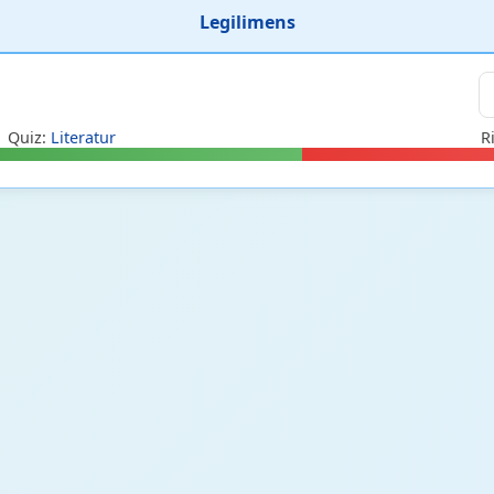
Legilimens
 Quiz:
Literatur
R