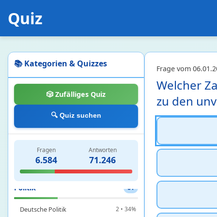
Quiz
Philosophie
72
Antike Philosophie
5 • 17%
Mittelalterliche Philosophie
6 • 19%
Neuzeitliche Philosophie
61 • 32%
📚 Kategorien & Quizzes
Frage vom 06.01.2
Welcher Za
Physik
110
🎲 Zufälliges Quiz
zu den unv
Astronomie und Astrophysik
87 • 13%
🔍 Quiz suchen
Atom- und Quantenphysik
1 • 2%
Elektrizität und Magnetismus
3 • 0%
Mechanik und Wärmelehre
10 • 15%
Fragen
Antworten
6.584
71.246
Optik und Wellen
9 • 30%
Politik
61
Deutsche Politik
2 • 34%