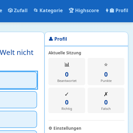
e
🎲 Zufall
📂 Kategorie
🏆 Highscore
👩‍🏫 Profil
👤 Profil
Welt nicht
Aktuelle Sitzung
📊
⭐
0
0
Beantwortet
Punkte
✓
✗
0
0
Richtig
Falsch
⚙️ Einstellungen