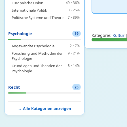
Europäische Union
49 • 36%
Internationale Politik
3 • 25%
Politische Systeme und Theorie
7 • 39%
Psychologie
19
Kategorie:
Kultur
|
Angewandte Psychologie
2 • 7%
Forschung und Methoden der
9 • 21%
Psychologie
Grundlagen und Theorien der
8 • 14%
Psychologie
Recht
25
Deutsches Öffentliches Recht
7 • 31%
Deutsches Privatrecht
6 • 39%
→ Alle Kategorien anzeigen
Deutsches Strafrecht
2 • 4%
Internationales und
10 • 9%
vergleichendes Recht