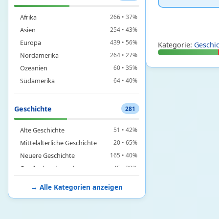
Afrika
266 • 37%
Asien
254 • 43%
Europa
439 • 56%
Kategorie:
Geschi
Nordamerika
264 • 27%
Ozeanien
60 • 35%
Südamerika
64 • 40%
Geschichte
281
Alte Geschichte
51 • 42%
Mittelalterliche Geschichte
20 • 65%
Neuere Geschichte
165 • 40%
Quellenkunde und
45 • 38%
Archivwissenschaft
→ Alle Kategorien anzeigen
Informatik
432