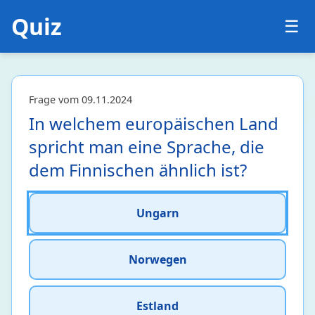
Quiz
☰
Frage vom 09.11.2024
In welchem europäischen Land
spricht man eine Sprache, die
dem Finnischen ähnlich ist?
Biologie
24
Ungarn
Botanik
2 • 17%
Ökologie und Evolutionsbiologie
1 • 7%
Norwegen
Zellbiologie und Genetik
5 • 5%
Zoologie
16 • 35%
Estland