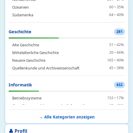
Ozeanien
60 • 35%
Südamerika
64 • 40%
Geschichte
281
Alte Geschichte
51 • 42%
Mittelalterliche Geschichte
20 • 66%
Neuere Geschichte
165 • 40%
Quellenkunde und Archivwissenschaft
45 • 38%
Informatik
432
Betriebssysteme
152 • 17%
Grundlagen und Konzepte der Informatik
48 • 41%
Hardware und Architektur
12 • 73%
→ Alle Kategorien anzeigen
Programmierung und Programmiersprachen
200 • 7%
Software
20 • 9%
👤 Profil