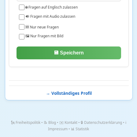
🌐 Fragen auf Englisch zulassen
Analysis
1 • 8%
Arithmetik
1363 • 21%
🔊 Fragen mit Audio zulassen
Geometrie
1 • 38%
🆕 Nur neue Fragen
Logik und Mengen
29 • 23%
🖼️ Nur Fragen mit Bild
Stochastik
6 • 21%
💾 Speichern
Medizin
24
Ernährung und Stoffwechsel
6 • 20%
Humanmedizin
4 • 4%
Medizinische Forschung
3 • 0%
→ Vollständiges Profil
Notfallmedizin
9 • 34%
Pharmazie
1 • 3%
Zahnmedizin
1 • 2%
🗽 Freiheitspolitik
•
📝 Blog
•
✉️ Kontakt
•
🔒 Datenschutzerklärung
•
ℹ️
Philosophie
72
Impressum
•
📊 Statistik