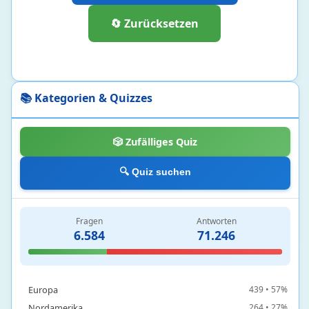
🔄 Zurücksetzen
Botanik
2 • 17%
Ökologie und Evolutionsbiologie
1 • 7%
Zellbiologie und Genetik
5 • 5%
Zoologie
16 • 35%
📚 Kategorien & Quizzes
Chemie
131
🎲 Zufälliges Quiz
Chemische Elemente und Periodensystem
124 • 22%
Chemische Reaktionen und Grundlagen
3 • 9%
🔍 Quiz suchen
Stoffe und Bindungen
4 • 3%
Fragen
Antworten
Geographie
1347
6.584
71.246
Afrika
266 • 38%
Asien
254 • 43%
Europa
439 • 57%
Nordamerika
264 • 27%