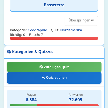
Mode
2 • 16%
Basseterre
Musik
75 • 68%
Prominente Personen
54 • 13%
Überspringen ⏭️
Spiele
10 • 45%
Kategorie:
Geographie
| Quiz:
Nordamerika
Richtig: 0 | Falsch: 7
Mathematik
1401
Algebra
1 • 8%
📚 Kategorien & Quizzes
Analysis
1 • 8%
Arithmetik
1363 • 21%
Geometrie
1 • 38%
🎲 Zufälliges Quiz
Logik und Mengen
29 • 23%
Stochastik
6 • 21%
🔍 Quiz suchen
Medizin
24
Fragen
Antworten
6.584
72.605
Ernährung und Stoffwechsel
6 • 20%
Humanmedizin
4 • 4%