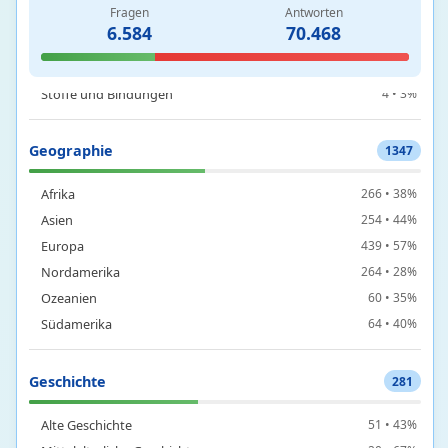
Fragen
Antworten
6.584
70.468
Chemische Elemente und Periodensystem
124 • 22%
Chemische Reaktionen und Grundlagen
3 • 9%
Stoffe und Bindungen
4 • 3%
Geographie
1347
Afrika
266 • 38%
Asien
254 • 44%
Europa
439 • 57%
Nordamerika
264 • 28%
Ozeanien
60 • 35%
Südamerika
64 • 40%
Geschichte
281
Alte Geschichte
51 • 43%