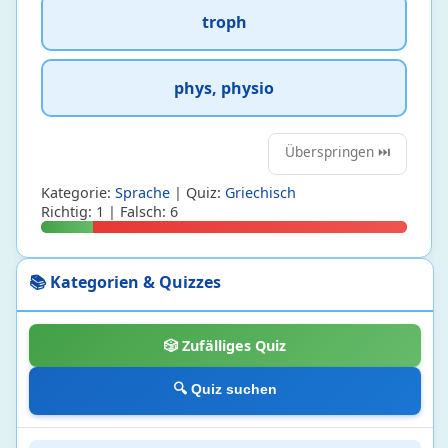
troph
phys, physio
Überspringen ⏭️
Kategorie:
Sprache
| Quiz:
Griechisch
Richtig: 1 | Falsch: 6
Biologie
24
📚 Kategorien & Quizzes
Botanik
2 • 18%
Ökologie und Evolutionsbiologie
1 • 7%
🎲 Zufälliges Quiz
Zellbiologie und Genetik
5 • 5%
Zoologie
16 • 35%
🔍 Quiz suchen
Chemie
131